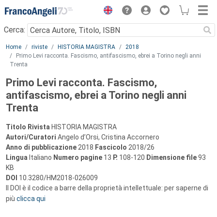
Menu
Cerca:
Main content
Home
riviste
HISTORIA MAGISTRA
2018
Primo Levi racconta. Fascismo, antifascismo, ebrei a Torino negli anni
Trenta
Primo Levi racconta. Fascismo,
antifascismo, ebrei a Torino negli anni
Trenta
Titolo Rivista
HISTORIA MAGISTRA
Autori/Curatori
Angelo d’Orsi, Cristina Accornero
Anno di pubblicazione
2018
Fascicolo
2018/26
Lingua
Italiano
Numero pagine
13
P.
108-120
Dimensione file
93
KB
DOI
10.3280/HM2018-026009
Il DOI è il codice a barre della proprietà intellettuale: per saperne di
più
clicca qui