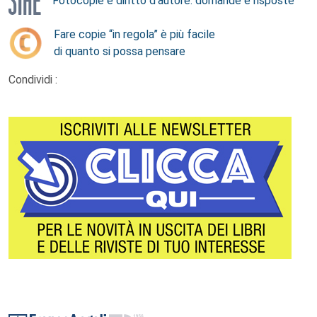
Fotocopie e diritto d’autore: domande e risposte
Fare copie “in regola” è più facile
di quanto si possa pensare
Condividi :
Footer