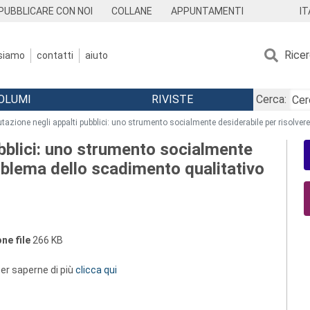
IT
PUBBLICARE CON NOI
COLLANE
APPUNTAMENTI
Rice
 siamo
contatti
aiuto
OLUMI
RIVISTE
Cerca:
utazione negli appalti pubblici: uno strumento socialmente desiderabile per risolver
ubblici: uno strumento socialmente
roblema dello scadimento qualitativo
ne file
266 KB
 per saperne di più
clicca qui