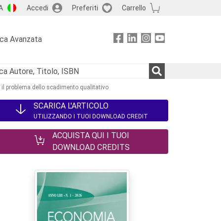
A
Accedi
Preferiti
Carrello
rca Avanzata
e il problema dello scadimento qualitativo
SCARICA L'ARTICOLO
UTILIZZANDO I TUOI DOWNLOAD CREDIT
ACQUISTA QUI I TUOI
DOWNLOAD CREDITS