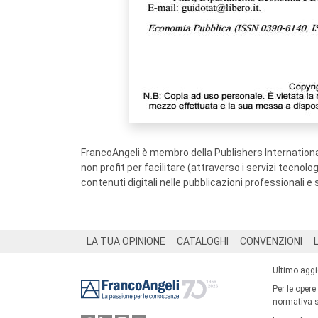
FrancoAngeli è membro della Publishers International
non profit per facilitare (attraverso i servizi tecnol
contenuti digitali nelle pubblicazioni professionali e 
Footer
LA TUA OPINIONE
CATALOGHI
CONVENZIONI
Ultimo agg
Per le opere
normativa su