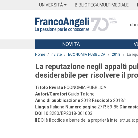
Menu
Main content
Footer
Menu
UNIVERSITÀ
BIBLIOTECA MULTIMEDIALE
chi
NOVITÀ
V
Main content
Home
riviste
ECONOMIA PUBBLICA
2018
La rep
La reputazione negli appalti p
desiderabile per risolvere il p
Titolo Rivista
ECONOMIA PUBBLICA
Autori/Curatori
Guido Tatone
Anno di pubblicazione
2018
Fascicolo
2018/1
Lingua
Italiano
Numero pagine
27
P.
59-85
Dimensio
DOI
10.3280/EP2018-001003
Il DOI è il codice a barre della proprietà intellettuale: