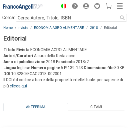
Menu
Cerca:
Main content
Home
riviste
ECONOMIA AGRO-ALIMENTARE
2018
Editorial
Editorial
Titolo Rivista
ECONOMIA AGRO-ALIMENTARE
Autori/Curatori
A cura della Redazione
Anno di pubblicazione
2018
Fascicolo
2018/2
Lingua
Inglese
Numero pagine
5
P.
139-143
Dimensione file
80 KB
DOI
10.3280/ECAG2018-002001
Il DOI è il codice a barre della proprietà intellettuale: per saperne di
più
clicca qui
ANTEPRIMA
CITAMI