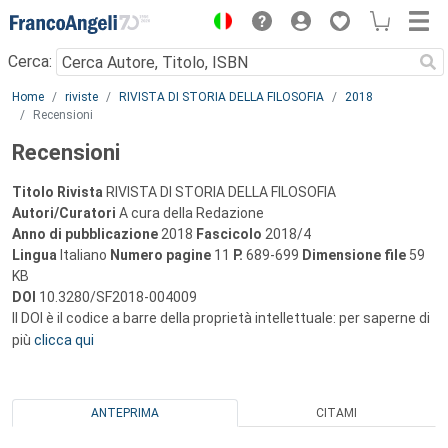
Menu
Cerca:
Main content
Home
riviste
RIVISTA DI STORIA DELLA FILOSOFIA
2018
Recensioni
Recensioni
Titolo Rivista
RIVISTA DI STORIA DELLA FILOSOFIA
Autori/Curatori
A cura della Redazione
Anno di pubblicazione
2018
Fascicolo
2018/4
Lingua
Italiano
Numero pagine
11
P.
689-699
Dimensione file
59
KB
DOI
10.3280/SF2018-004009
Il DOI è il codice a barre della proprietà intellettuale: per saperne di
più
clicca qui
ANTEPRIMA
CITAMI