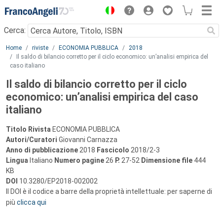
Menu
Cerca:
Main content
Home
riviste
ECONOMIA PUBBLICA
2018
Il saldo di bilancio corretto per il ciclo economico: un’analisi empirica del
caso italiano
Il saldo di bilancio corretto per il ciclo
economico: un’analisi empirica del caso
italiano
Titolo Rivista
ECONOMIA PUBBLICA
Autori/Curatori
Giovanni Carnazza
Anno di pubblicazione
2018
Fascicolo
2018/2-3
Lingua
Italiano
Numero pagine
26
P.
27-52
Dimensione file
444
KB
DOI
10.3280/EP2018-002002
Il DOI è il codice a barre della proprietà intellettuale: per saperne di
più
clicca qui