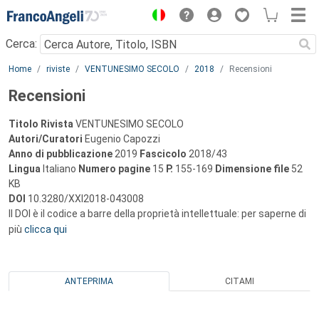
Menu
Cerca:
Main content
Home
riviste
VENTUNESIMO SECOLO
2018
Recensioni
Recensioni
Titolo Rivista
VENTUNESIMO SECOLO
Autori/Curatori
Eugenio Capozzi
Anno di pubblicazione
2019
Fascicolo
2018/43
Lingua
Italiano
Numero pagine
15
P.
155-169
Dimensione file
52
KB
DOI
10.3280/XXI2018-043008
Il DOI è il codice a barre della proprietà intellettuale: per saperne di
più
clicca qui
ANTEPRIMA
CITAMI