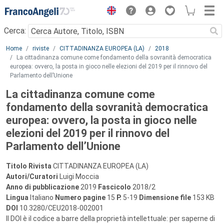
Menu
Cerca:
Main content
Home
riviste
CITTADINANZA EUROPEA (LA)
2018
La cittadinanza comune come fondamento della sovranità democratica
europea: ovvero, la posta in gioco nelle elezioni del 2019 per il rinnovo del
Parlamento dell’Unione
La cittadinanza comune come
fondamento della sovranità democratica
europea: ovvero, la posta in gioco nelle
elezioni del 2019 per il rinnovo del
Parlamento dell’Unione
Titolo Rivista
CITTADINANZA EUROPEA (LA)
Autori/Curatori
Luigi Moccia
Anno di pubblicazione
2019
Fascicolo
2018/2
Lingua
Italiano
Numero pagine
15
P.
5-19
Dimensione file
153 KB
DOI
10.3280/CEU2018-002001
Il DOI è il codice a barre della proprietà intellettuale: per saperne di