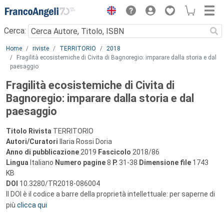
Menu
Cerca:
Main content
Home
riviste
TERRITORIO
2018
Fragilità ecosistemiche di Civita di Bagnoregio: imparare dalla storia e dal
paesaggio
Fragilità ecosistemiche di Civita di
Bagnoregio: imparare dalla storia e dal
paesaggio
Titolo Rivista
TERRITORIO
Autori/Curatori
Ilaria Rossi Doria
Anno di pubblicazione
2019
Fascicolo
2018/86
Lingua
Italiano
Numero pagine
8
P.
31-38
Dimensione file
1743
KB
DOI
10.3280/TR2018-086004
Il DOI è il codice a barre della proprietà intellettuale: per saperne di
più
clicca qui