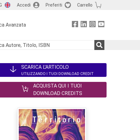
G
Accedi
Preferiti
Carrello
ca Avanzata
SCARICA L'ARTICOLO
UTILIZZANDO I TUOI DOWNLOAD CREDIT
ACQUISTA QUI I TUOI
DOWNLOAD CREDITS