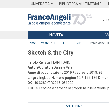
Menu
Main content
Footer
Menu
UNIVERSITÀ
BIBLIOTECA MULTIMEDIALE
chi
NOVITÀ
V
Main content
Home
riviste
TERRITORIO
2018
Sketch & the Ci
Sketch & the City
Titolo Rivista
TERRITORIO
Autori/Curatori
Daniele Villa
Anno di pubblicazione
2019
Fascicolo
2018/86
Lingua
Inglese
Numero pagine
12
P.
175-186
Dimens
DOI
10.3280/TR2018-086022
Il DOI è il codice a barre della proprietà intellettuale:
ANTEPRIMA