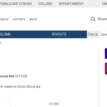
EN
PUBBLICARE CON NOI
COLLANE
APPUNTAMENTI
Ricer
 siamo
contatti
aiuto
OLUMI
RIVISTE
Cerca:
ty
ione file
5919 KB
 per saperne di più
clicca qui
CITAMI