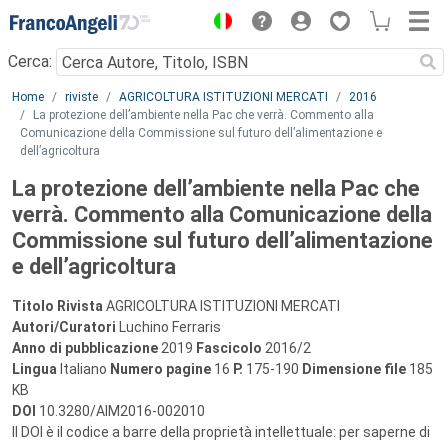
Menu
Cerca:
Main content
Home
riviste
AGRICOLTURA ISTITUZIONI MERCATI
2016
La protezione dell’ambiente nella Pac che verrà. Commento alla
Comunicazione della Commissione sul futuro dell’alimentazione e
dell’agricoltura
La protezione dell’ambiente nella Pac che
verrà. Commento alla Comunicazione della
Commissione sul futuro dell’alimentazione
e dell’agricoltura
Titolo Rivista
AGRICOLTURA ISTITUZIONI MERCATI
Autori/Curatori
Luchino Ferraris
Anno di pubblicazione
2019
Fascicolo
2016/2
Lingua
Italiano
Numero pagine
16
P.
175-190
Dimensione file
185
KB
DOI
10.3280/AIM2016-002010
Il DOI è il codice a barre della proprietà intellettuale: per saperne di