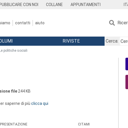
IT
PUBBLICARE CON NOI
COLLANE
APPUNTAMENTI
Rice
 siamo
contatti
aiuto
OLUMI
RIVISTE
Cerca:
Le politiche sociali
ione file
244 KB
 per saperne di più
clicca qui
PRESENTAZIONE
CITAMI