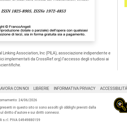
 Linking Association, Inc (PILA), associazione indipendente e
ogici implementati da CrossRef.org) l’accesso degli studiosi ai
scientifiche.
LAVORA CON NOI
LIBRERIE
INFORMATIVA PRIVACY
ACCESSIBILIT
iornamento: 24/06/2026
 presenti in questo sito si sono assolti gli obblighi previsti dalla
l diritto d'autore e sui diritti connessi.
i s.r.l. P.IVA 04949880159