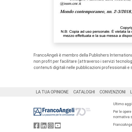
FrancoAngeli è membro della Publishers International
non profit per facilitare (attraverso i servizi tecnol
contenuti digitali nelle pubblicazioni professionali e 
Footer
LA TUA OPINIONE
CATALOGHI
CONVENZIONI
Ultimo agg
Per le opere
normativa su
FrancoAngel