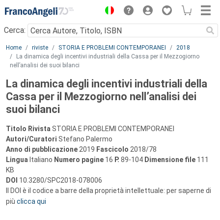
Menu
Cerca:
Main content
Home
riviste
STORIA E PROBLEMI CONTEMPORANEI
2018
La dinamica degli incentivi industriali della Cassa per il Mezzogiorno
nell’analisi dei suoi bilanci
La dinamica degli incentivi industriali della
Cassa per il Mezzogiorno nell’analisi dei
suoi bilanci
Titolo Rivista
STORIA E PROBLEMI CONTEMPORANEI
Autori/Curatori
Stefano Palermo
Anno di pubblicazione
2019
Fascicolo
2018/78
Lingua
Italiano
Numero pagine
16
P.
89-104
Dimensione file
111
KB
DOI
10.3280/SPC2018-078006
Il DOI è il codice a barre della proprietà intellettuale: per saperne di
più
clicca qui