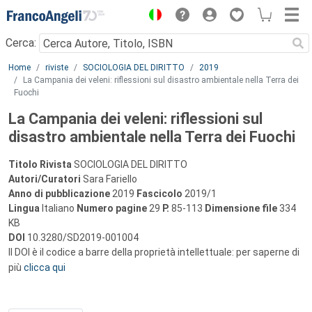
Menu
Cerca:
Main content
Home
riviste
SOCIOLOGIA DEL DIRITTO
2019
La Campania dei veleni: riflessioni sul disastro ambientale nella Terra dei
Fuochi
La Campania dei veleni: riflessioni sul
disastro ambientale nella Terra dei Fuochi
Titolo Rivista
SOCIOLOGIA DEL DIRITTO
Autori/Curatori
Sara Fariello
Anno di pubblicazione
2019
Fascicolo
2019/1
Lingua
Italiano
Numero pagine
29
P.
85-113
Dimensione file
334
KB
DOI
10.3280/SD2019-001004
Il DOI è il codice a barre della proprietà intellettuale: per saperne di
più
clicca qui