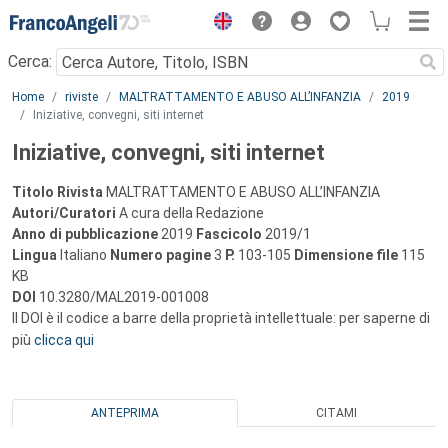
Menu
Cerca:
Main content
Home
riviste
MALTRATTAMENTO E ABUSO ALL’INFANZIA
2019
Iniziative, convegni, siti internet
Iniziative, convegni, siti internet
Titolo Rivista
MALTRATTAMENTO E ABUSO ALL’INFANZIA
Autori/Curatori
A cura della Redazione
Anno di pubblicazione
2019
Fascicolo
2019/1
Lingua
Italiano
Numero pagine
3
P.
103-105
Dimensione file
115
KB
DOI
10.3280/MAL2019-001008
Il DOI è il codice a barre della proprietà intellettuale: per saperne di
più
clicca qui
ANTEPRIMA
CITAMI