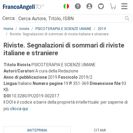
Menu
Cerca:
Main content
Home
riviste
PSICOTERAPIA E SCIENZE UMANE
2019
Riviste. Segnalazioni di sommari di riviste italiane e straniere
Riviste. Segnalazioni di sommari di riviste
italiane e straniere
Titolo Rivista
PSICOTERAPIA E SCIENZE UMANE
Autori/Curatori
A cura della Redazione
Anno di pubblicazione
2019
Fascicolo
2019/2
Lingua
Italiano
Numero pagine
19
P.
351-369
Dimensione file
93
KB
DOI
10.3280/PU2019-002017
Il DOI è il codice a barre della proprietà intellettuale: per saperne di
più
clicca qui
ANTEPRIMA
CITAMI