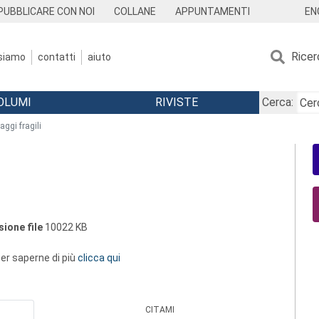
EN
PUBBLICARE CON NOI
COLLANE
APPUNTAMENTI
Ricer
 siamo
contatti
aiuto
OLUMI
RIVISTE
Cerca:
aggi fragili
ione file
10022 KB
 per saperne di più
clicca qui
CITAMI