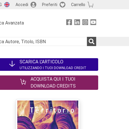
G
Accedi
Preferiti
Carrello
ca Avanzata
SCARICA L'ARTICOLO
UTILIZZANDO I TUOI DOWNLOAD CREDIT
ACQUISTA QUI I TUOI
DOWNLOAD CREDITS