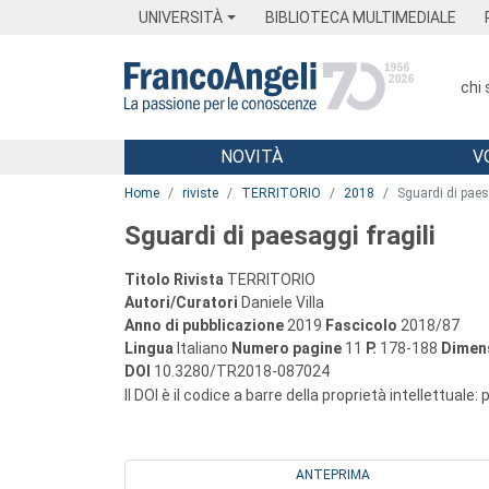
Menu
Main content
Footer
Menu
UNIVERSITÀ
BIBLIOTECA MULTIMEDIALE
chi
NOVITÀ
V
Main content
Home
riviste
TERRITORIO
2018
Sguardi di paes
Sguardi di paesaggi fragili
Titolo Rivista
TERRITORIO
Autori/Curatori
Daniele Villa
Anno di pubblicazione
2019
Fascicolo
2018/87
Lingua
Italiano
Numero pagine
11
P.
178-188
Dimens
DOI
10.3280/TR2018-087024
Il DOI è il codice a barre della proprietà intellettuale:
ANTEPRIMA