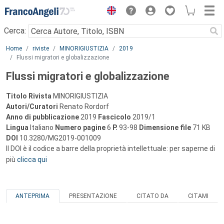
Menu
Cerca:
Main content
Home
riviste
MINORIGIUSTIZIA
2019
Flussi migratori e globalizzazione
Flussi migratori e globalizzazione
Titolo Rivista
MINORIGIUSTIZIA
Autori/Curatori
Renato Rordorf
Anno di pubblicazione
2019
Fascicolo
2019/1
Lingua
Italiano
Numero pagine
6
P.
93-98
Dimensione file
71 KB
DOI
10.3280/MG2019-001009
Il DOI è il codice a barre della proprietà intellettuale: per saperne di
più
clicca qui
ANTEPRIMA
PRESENTAZIONE
CITATO DA
CITAMI