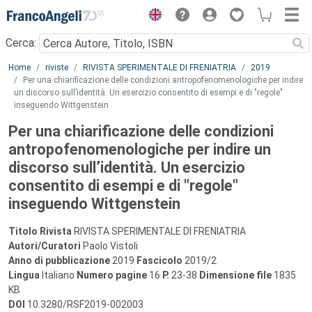
Menu
Cerca:
Main content
Home
riviste
RIVISTA SPERIMENTALE DI FRENIATRIA
2019
Per una chiarificazione delle condizioni antropofenomenologiche per indire
un discorso sull’identità. Un esercizio consentito di esempi e di "regole"
inseguendo Wittgenstein
Per una chiarificazione delle condizioni
antropofenomenologiche per indire un
discorso sull’identità. Un esercizio
consentito di esempi e di "regole"
inseguendo Wittgenstein
Titolo Rivista
RIVISTA SPERIMENTALE DI FRENIATRIA
Autori/Curatori
Paolo Vistoli
Anno di pubblicazione
2019
Fascicolo
2019/2
Lingua
Italiano
Numero pagine
16
P.
23-38
Dimensione file
1835
KB
DOI
10.3280/RSF2019-002003