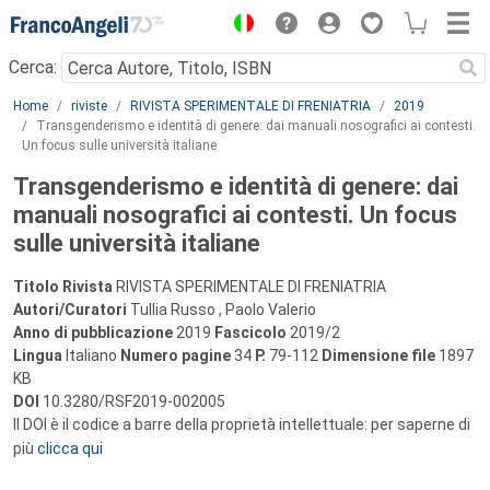
Menu
Cerca:
Main content
Home
riviste
RIVISTA SPERIMENTALE DI FRENIATRIA
2019
Transgenderismo e identità di genere: dai manuali nosografici ai contesti.
Un focus sulle università italiane
Transgenderismo e identità di genere: dai
manuali nosografici ai contesti. Un focus
sulle università italiane
Titolo Rivista
RIVISTA SPERIMENTALE DI FRENIATRIA
Autori/Curatori
Tullia Russo , Paolo Valerio
Anno di pubblicazione
2019
Fascicolo
2019/2
Lingua
Italiano
Numero pagine
34
P.
79-112
Dimensione file
1897
KB
DOI
10.3280/RSF2019-002005
Il DOI è il codice a barre della proprietà intellettuale: per saperne di
più
clicca qui