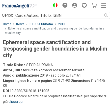
Menu
Cerca:
Main content
Home
riviste
STORIA URBANA
2018
Ephemeral space sanctification and trespassing gender boundaries in a
Muslim city
Ephemeral space sanctification and
trespassing gender boundaries in a Muslim
city
Titolo Rivista
STORIA URBANA
Autori/Curatori
Reza Arjmand, Masoumeh Mirsafa
Anno di pubblicazione
2019
Fascicolo
2018/161
Lingua
Inglese
Numero pagine
23
P.
71-93
Dimensione file
1475
KB
DOI
10.3280/SU2018-161005
Il DOI è il codice a barre della proprietà intellettuale: per saperne di
più
clicca qui