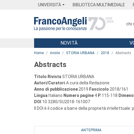
Menu
Main content
Footer
Menu
UNIVERSITÀ
BIBLIOTECA MULTIMEDIALE
chi
NOVITÀ
V
Main content
Home
riviste
STORIA URBANA
2018
Abstracts
Abstracts
Titolo Rivista
STORIA URBANA
Autori/Curatori
A cura della Redazione
Anno di pubblicazione
2019
Fascicolo
2018/161
Lingua
Italiano
Numero pagine
4
P.
115-118
Dimensi
DOI
10.3280/SU2018-161007
Il DOI è il codice a barre della proprietà intellettuale:
ANTEPRIMA