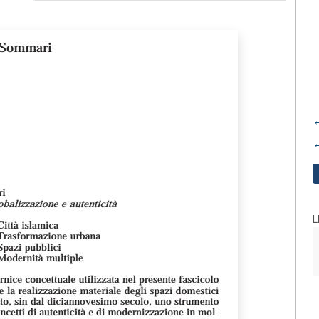
←
←
L