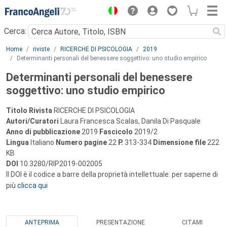
Menu
Cerca:
Main content
Home
riviste
RICERCHE DI PSICOLOGIA
2019
Determinanti personali del benessere soggettivo: uno studio empirico
Determinanti personali del benessere
soggettivo: uno studio empirico
Titolo Rivista
RICERCHE DI PSICOLOGIA
Autori/Curatori
Laura Francesca Scalas, Danila Di Pasquale
Anno di pubblicazione
2019
Fascicolo
2019/2
Lingua
Italiano
Numero pagine
22
P.
313-334
Dimensione file
222
KB
DOI
10.3280/RIP2019-002005
Il DOI è il codice a barre della proprietà intellettuale: per saperne di
più
clicca qui
ANTEPRIMA
PRESENTAZIONE
CITAMI