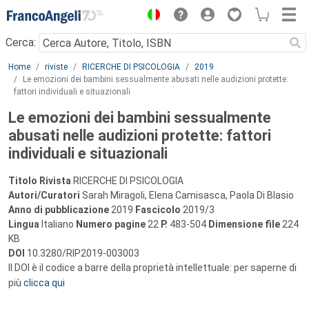
Menu
Cerca:
Main content
Home
riviste
RICERCHE DI PSICOLOGIA
2019
Le emozioni dei bambini sessualmente abusati nelle audizioni protette:
fattori individuali e situazionali
Le emozioni dei bambini sessualmente
abusati nelle audizioni protette: fattori
individuali e situazionali
Titolo Rivista
RICERCHE DI PSICOLOGIA
Autori/Curatori
Sarah Miragoli, Elena Camisasca, Paola Di Blasio
Anno di pubblicazione
2019
Fascicolo
2019/3
Lingua
Italiano
Numero pagine
22
P.
483-504
Dimensione file
224
KB
DOI
10.3280/RIP2019-003003
Il DOI è il codice a barre della proprietà intellettuale: per saperne di
più
clicca qui