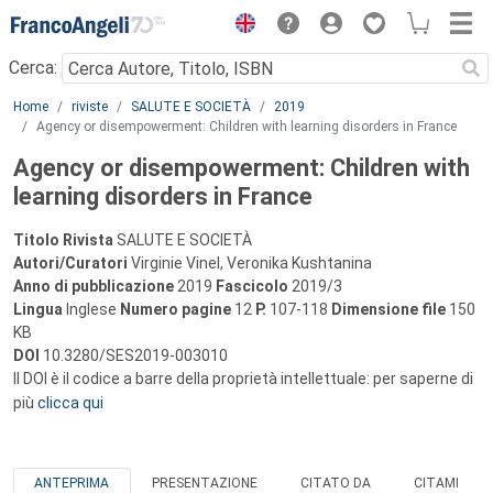
Menu
Cerca:
Main content
Home
riviste
SALUTE E SOCIETÀ
2019
Agency or disempowerment: Children with learning disorders in France
Agency or disempowerment: Children with
learning disorders in France
Titolo Rivista
SALUTE E SOCIETÀ
Autori/Curatori
Virginie Vinel, Veronika Kushtanina
Anno di pubblicazione
2019
Fascicolo
2019/3
Lingua
Inglese
Numero pagine
12
P.
107-118
Dimensione file
150
KB
DOI
10.3280/SES2019-003010
Il DOI è il codice a barre della proprietà intellettuale: per saperne di
più
clicca qui
ANTEPRIMA
PRESENTAZIONE
CITATO DA
CITAMI