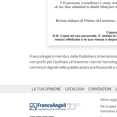
FrancoAngeli è membro della Publishers International
non profit per facilitare (attraverso i servizi tecnol
contenuti digitali nelle pubblicazioni professionali e 
Footer
LA TUA OPINIONE
CATALOGHI
CONVENZIONI
Ultimo agg
Per le opere
normativa su