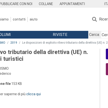
IT
PUBBLICARE CON NOI
COLLANE
APPUNTAMENTI
Rice
 siamo
contatti
aiuto
OLUMI
RIVISTE
Cerca:
ISMO
2019
Le disposizioni di esplicito rilievo tributario della direttiva (UE) n.
evo tributario della direttiva (UE) n.
 turistici
URISMO
Federico
ne file
153 KB
 per saperne di più
clicca qui