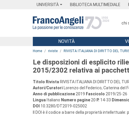
Menu
Main content
Footer
Menu
UNIVERSITÀ
BIBLIOTECA MULTIMEDIALE
chi
NOVITÀ
V
Main content
Home
riviste
RIVISTA ITALIANA DI DIRITTO DEL TUR
Le disposizioni di esplicito rili
2015/2302 relativa ai pacchetti
Titolo Rivista
RIVISTA ITALIANA DI DIRITTO DEL T
Autori/Curatori
Lorenzo del Federico, Caterina del 
Anno di pubblicazione
2019
Fascicolo
2019/25-26
Lingua
Italiano
Numero pagine
20
P.
14-33
Dimensio
DOI
10.3280/DT2019-025002
Il DOI è il codice a barre della proprietà intellettuale: