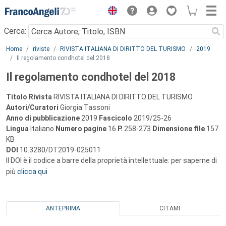
Menu
Cerca:
Main content
Home
riviste
RIVISTA ITALIANA DI DIRITTO DEL TURISMO
2019
Il regolamento condhotel del 2018
Il regolamento condhotel del 2018
Titolo Rivista
RIVISTA ITALIANA DI DIRITTO DEL TURISMO
Autori/Curatori
Giorgia Tassoni
Anno di pubblicazione
2019
Fascicolo
2019/25-26
Lingua
Italiano
Numero pagine
16
P.
258-273
Dimensione file
157
KB
DOI
10.3280/DT2019-025011
Il DOI è il codice a barre della proprietà intellettuale: per saperne di
più
clicca qui
ANTEPRIMA
CITAMI