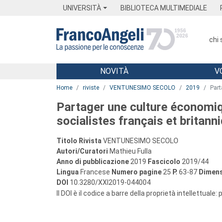
Menu
Main content
Footer
Menu
UNIVERSITÀ
BIBLIOTECA MULTIMEDIALE
chi
NOVITÀ
V
Main content
Home
riviste
VENTUNESIMO SECOLO
2019
Part
Partager une culture économiq
socialistes français et britan
Titolo Rivista
VENTUNESIMO SECOLO
Autori/Curatori
Mathieu Fulla
Anno di pubblicazione
2019
Fascicolo
2019/44
Lingua
Francese
Numero pagine
25
P.
63-87
Dimens
DOI
10.3280/XXI2019-044004
Il DOI è il codice a barre della proprietà intellettuale: