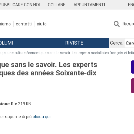
EN
PUBBLICARE CON NOI
COLLANE
APPUNTAMENTI
Ricer
 siamo
contatti
aiuto
OLUMI
RIVISTE
Cerca:
ager une culture économique sans le savoir. Les experts socialistes français et br
ue sans le savoir. Les experts
niques des années Soixante-dix
ione file
219 KB
 per saperne di più
clicca qui