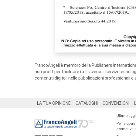
FrancoAngeli è membro della Publishers International
non profit per facilitare (attraverso i servizi tecnol
contenuti digitali nelle pubblicazioni professionali e 
Footer
LA TUA OPINIONE
CATALOGHI
CONVENZIONI
Ultimo agg
Per le opere
normativa su