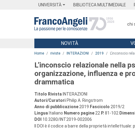
Menu
Main content
Footer
Menu
UNIVERSITÀ
BIBLIOTECA MULTIMEDIALE
chi
NOVITÀ
V
Main content
Home
riviste
INTERAZIONI
2019
L’inconscio rel
L’inconscio relazionale nella ps
organizzazione, influenza e pr
drammatica
Titolo Rivista
INTERAZIONI
Autori/Curatori
Philip A. Ringstrom
Anno di pubblicazione
2019
Fascicolo
2019/2
Lingua
Italiano
Numero pagine
22
P.
81-102
Dimensi
DOI
10.3280/INT2019-002006
Il DOI è il codice a barre della proprietà intellettuale: