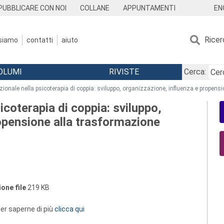
EN
PUBBLICARE CON NOI
COLLANE
APPUNTAMENTI
Ricer
 siamo
contatti
aiuto
OLUMI
RIVISTE
Cerca:
azionale nella psicoterapia di coppia: sviluppo, organizzazione, influenza e prope
icoterapia di coppia: sviluppo,
opensione alla trasformazione
one file
219 KB
 per saperne di più
clicca qui