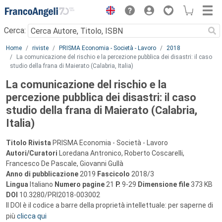
Menu
Cerca:
Main content
Home
riviste
PRISMA Economia - Società - Lavoro
2018
La comunicazione del rischio e la percezione pubblica dei disastri: il caso
studio della frana di Maierato (Calabria, Italia)
La comunicazione del rischio e la
percezione pubblica dei disastri: il caso
studio della frana di Maierato (Calabria,
Italia)
Titolo Rivista
PRISMA Economia - Società - Lavoro
Autori/Curatori
Loredana Antronico, Roberto Coscarelli,
Francesco De Pascale, Giovanni Gullà
Anno di pubblicazione
2019
Fascicolo
2018/3
Lingua
Italiano
Numero pagine
21
P.
9-29
Dimensione file
373 KB
DOI
10.3280/PRI2018-003002
Il DOI è il codice a barre della proprietà intellettuale: per saperne di
più
clicca qui