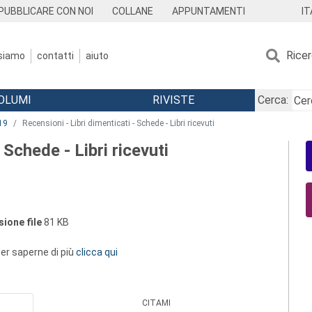
IT
PUBBLICARE CON NOI
COLLANE
APPUNTAMENTI
Rice
 siamo
contatti
aiuto
OLUMI
RIVISTE
Cerca:
19
Recensioni - Libri dimenticati - Schede - Libri ricevuti
 Schede - Libri ricevuti
ione file
81 KB
 per saperne di più
clicca qui
CITAMI