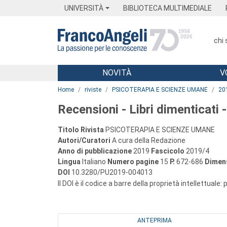
Menu
Main content
Footer
Menu
UNIVERSITÀ
BIBLIOTECA MULTIMEDIALE
chi
NOVITÀ
V
Main content
Home
riviste
PSICOTERAPIA E SCIENZE UMANE
20
Recensioni - Libri dimenticati -
Titolo Rivista
PSICOTERAPIA E SCIENZE UMANE
Autori/Curatori
A cura della Redazione
Anno di pubblicazione
2019
Fascicolo
2019/4
Lingua
Italiano
Numero pagine
15
P.
672-686
Dimens
DOI
10.3280/PU2019-004013
Il DOI è il codice a barre della proprietà intellettuale:
ANTEPRIMA