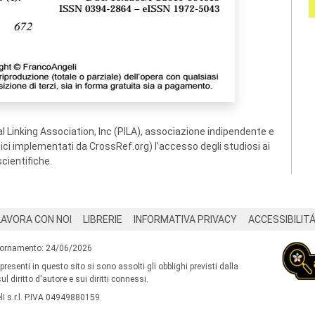
 Linking Association, Inc (PILA), associazione indipendente e
ogici implementati da CrossRef.org) l’accesso degli studiosi ai
scientifiche.
LAVORA CON NOI
LIBRERIE
INFORMATIVA PRIVACY
ACCESSIBILIT
iornamento: 24/06/2026
 presenti in questo sito si sono assolti gli obblighi previsti dalla
l diritto d'autore e sui diritti connessi.
i s.r.l. P.IVA 04949880159