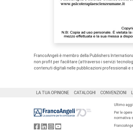
FrancoAngeli è membro della Publishers International
non profit per facilitare (attraverso i servizi tecnol
contenuti digitali nelle pubblicazioni professionali e 
Footer
LA TUA OPINIONE
CATALOGHI
CONVENZIONI
Ultimo agg
Per le opere
normativa su
FrancoAngel