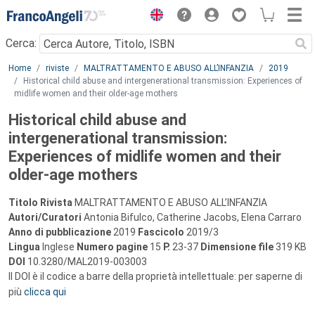
Menu
Cerca:
Main content
Home
riviste
MALTRATTAMENTO E ABUSO ALL’INFANZIA
2019
Historical child abuse and intergenerational transmission: Experiences of
midlife women and their older-age mothers
Historical child abuse and
intergenerational transmission:
Experiences of midlife women and their
older-age mothers
Titolo Rivista
MALTRATTAMENTO E ABUSO ALL’INFANZIA
Autori/Curatori
Antonia Bifulco, Catherine Jacobs, Elena Carraro
Anno di pubblicazione
2019
Fascicolo
2019/3
Lingua
Inglese
Numero pagine
15
P.
23-37
Dimensione file
319 KB
DOI
10.3280/MAL2019-003003
Il DOI è il codice a barre della proprietà intellettuale: per saperne di
più
clicca qui