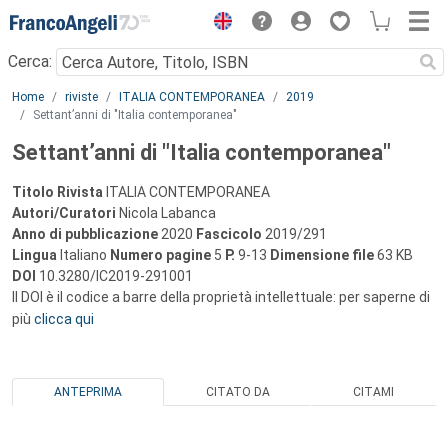
Menu
Cerca:
Main content
Home
riviste
ITALIA CONTEMPORANEA
2019
Settant’anni di "Italia contemporanea"
Settant’anni di "Italia contemporanea"
Titolo Rivista
ITALIA CONTEMPORANEA
Autori/Curatori
Nicola Labanca
Anno di pubblicazione
2020
Fascicolo
2019/291
Lingua
Italiano
Numero pagine
5
P.
9-13
Dimensione file
63 KB
DOI
10.3280/IC2019-291001
Il DOI è il codice a barre della proprietà intellettuale: per saperne di
più
clicca qui
ANTEPRIMA
CITATO DA
CITAMI