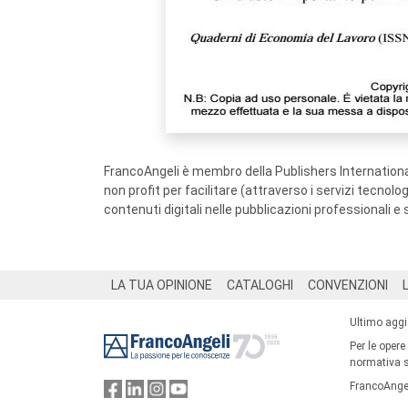
FrancoAngeli è membro della Publishers International
non profit per facilitare (attraverso i servizi tecnol
contenuti digitali nelle pubblicazioni professionali e 
Footer
LA TUA OPINIONE
CATALOGHI
CONVENZIONI
Ultimo agg
Per le opere
normativa su
FrancoAngel