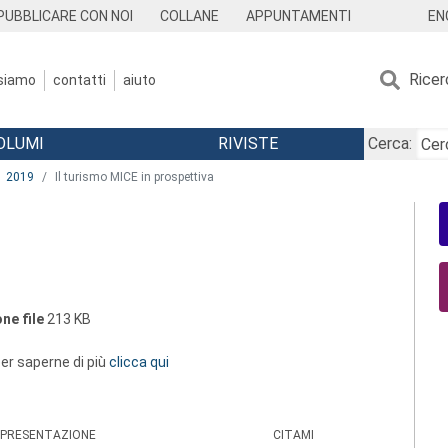
EN
PUBBLICARE CON NOI
COLLANE
APPUNTAMENTI
Ricer
 siamo
contatti
aiuto
OLUMI
RIVISTE
Cerca:
2019
Il turismo MICE in prospettiva
ne file
213 KB
 per saperne di più
clicca qui
PRESENTAZIONE
CITAMI