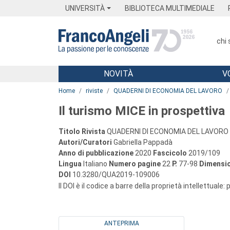
Menu
Main content
Footer
Menu
UNIVERSITÀ
BIBLIOTECA MULTIMEDIALE
chi
NOVITÀ
V
Main content
Home
riviste
QUADERNI DI ECONOMIA DEL LAVORO
Il turismo MICE in prospettiva
Titolo Rivista
QUADERNI DI ECONOMIA DEL LAVORO
Autori/Curatori
Gabriella Pappadà
Anno di pubblicazione
2020
Fascicolo
2019/109
Lingua
Italiano
Numero pagine
22
P.
77-98
Dimensio
DOI
10.3280/QUA2019-109006
Il DOI è il codice a barre della proprietà intellettuale:
ANTEPRIMA