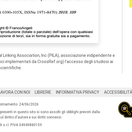
 Linking Association, Inc (PILA), associazione indipendente e
ogici implementati da CrossRef.org) l’accesso degli studiosi ai
scientifiche.
LAVORA CON NOI
LIBRERIE
INFORMATIVA PRIVACY
ACCESSIBILIT
iornamento: 24/06/2026
 presenti in questo sito si sono assolti gli obblighi previsti dalla
l diritto d'autore e sui diritti connessi.
i s.r.l. P.IVA 04949880159