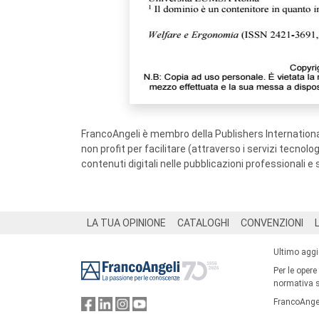
FrancoAngeli è membro della Publishers International
non profit per facilitare (attraverso i servizi tecnol
contenuti digitali nelle pubblicazioni professionali e 
Footer
LA TUA OPINIONE
CATALOGHI
CONVENZIONI
Ultimo agg
Per le opere
normativa su
FrancoAngel