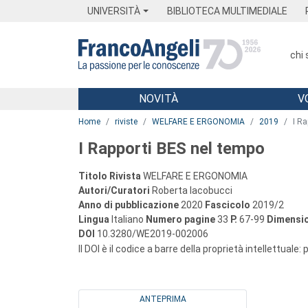
Menu
Main content
Footer
Menu
UNIVERSITÀ
BIBLIOTECA MULTIMEDIALE
chi
NOVITÀ
V
Main content
Home
riviste
WELFARE E ERGONOMIA
2019
I Ra
I Rapporti BES nel tempo
Titolo Rivista
WELFARE E ERGONOMIA
Autori/Curatori
Roberta Iacobucci
Anno di pubblicazione
2020
Fascicolo
2019/2
Lingua
Italiano
Numero pagine
33
P.
67-99
Dimensio
DOI
10.3280/WE2019-002006
Il DOI è il codice a barre della proprietà intellettuale:
ANTEPRIMA