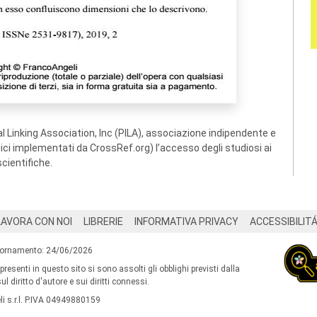
 Linking Association, Inc (PILA), associazione indipendente e
ogici implementati da CrossRef.org) l’accesso degli studiosi ai
scientifiche.
LAVORA CON NOI
LIBRERIE
INFORMATIVA PRIVACY
ACCESSIBILIT
iornamento: 24/06/2026
 presenti in questo sito si sono assolti gli obblighi previsti dalla
l diritto d'autore e sui diritti connessi.
i s.r.l. P.IVA 04949880159