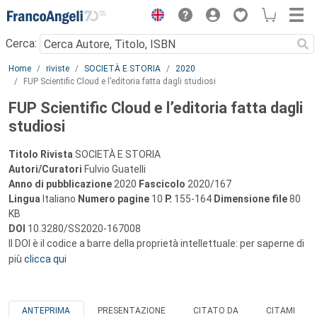
Menu
Cerca:
Main content
Home
riviste
SOCIETÀ E STORIA
2020
FUP Scientific Cloud e l’editoria fatta dagli studiosi
FUP Scientific Cloud e l’editoria fatta dagli
studiosi
Titolo Rivista
SOCIETÀ E STORIA
Autori/Curatori
Fulvio Guatelli
Anno di pubblicazione
2020
Fascicolo
2020/167
Lingua
Italiano
Numero pagine
10
P.
155-164
Dimensione file
80
KB
DOI
10.3280/SS2020-167008
Il DOI è il codice a barre della proprietà intellettuale: per saperne di
più
clicca qui
ANTEPRIMA
PRESENTAZIONE
CITATO DA
CITAMI