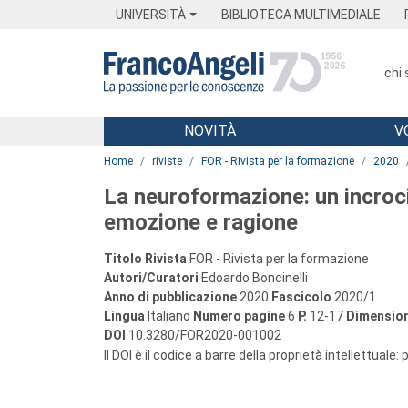
Menu
Main content
Footer
Menu
UNIVERSITÀ
BIBLIOTECA MULTIMEDIALE
chi
NOVITÀ
V
Main content
Home
riviste
FOR - Rivista per la formazione
2020
La neuroformazione: un incroc
emozione e ragione
Titolo Rivista
FOR - Rivista per la formazione
Autori/Curatori
Edoardo Boncinelli
Anno di pubblicazione
2020
Fascicolo
2020/1
Lingua
Italiano
Numero pagine
6
P.
12-17
Dimension
DOI
10.3280/FOR2020-001002
Il DOI è il codice a barre della proprietà intellettuale: