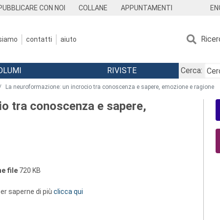
EN
PUBBLICARE CON NOI
COLLANE
APPUNTAMENTI
Ricer
 siamo
contatti
aiuto
OLUMI
RIVISTE
Cerca:
La neuroformazione: un incrocio tra conoscenza e sapere, emozione e ragione
io tra conoscenza e sapere,
e file
720 KB
 per saperne di più
clicca qui