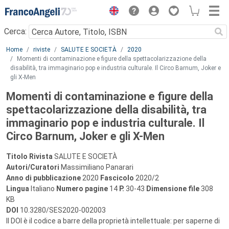
Menu
Cerca:
Main content
Home
riviste
SALUTE E SOCIETÀ
2020
Momenti di contaminazione e figure della spettacolarizzazione della
disabilità, tra immaginario pop e industria culturale. Il Circo Barnum, Joker e
gli X-Men
Momenti di contaminazione e figure della
spettacolarizzazione della disabilità, tra
immaginario pop e industria culturale. Il
Circo Barnum, Joker e gli X-Men
Titolo Rivista
SALUTE E SOCIETÀ
Autori/Curatori
Massimiliano Panarari
Anno di pubblicazione
2020
Fascicolo
2020/2
Lingua
Italiano
Numero pagine
14
P.
30-43
Dimensione file
308
KB
DOI
10.3280/SES2020-002003
Il DOI è il codice a barre della proprietà intellettuale: per saperne di