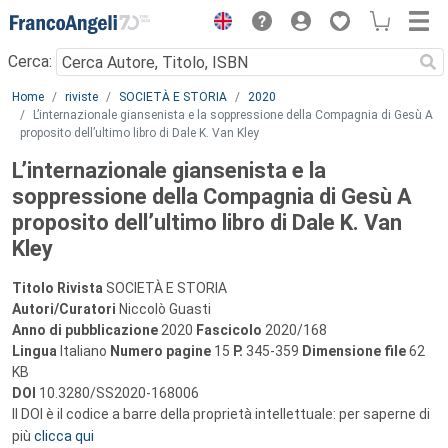
Menu
Cerca:
Main content
Home
riviste
SOCIETÀ E STORIA
2020
L’internazionale giansenista e la soppressione della Compagnia di Gesù A
proposito dell’ultimo libro di Dale K. Van Kley
L’internazionale giansenista e la
soppressione della Compagnia di Gesù A
proposito dell’ultimo libro di Dale K. Van
Kley
Titolo Rivista
SOCIETÀ E STORIA
Autori/Curatori
Niccolò Guasti
Anno di pubblicazione
2020
Fascicolo
2020/168
Lingua
Italiano
Numero pagine
15
P.
345-359
Dimensione file
62
KB
DOI
10.3280/SS2020-168006
Il DOI è il codice a barre della proprietà intellettuale: per saperne di
più
clicca qui