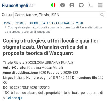
Menu
Cerca:
Main content
Home
riviste
SOCIOLOGIA URBANA E RURALE
2020
Coping strategies, attori locali e quartieri stigmatizzati. Un’analisi critica
della proposta teorica di Wacquant
Coping strategies, attori locali e quartieri
stigmatizzati. Un’analisi critica della
proposta teorica di Wacquant
Titolo Rivista
SOCIOLOGIA URBANA E RURALE
Autori/Curatori
Carolina Mudan Marelli
Anno di pubblicazione
2020
Fascicolo
2020/122
Lingua
Italiano
Numero pagine
18
P.
149-166
Dimensione file
229
KB
DOI
10.3280/SUR2020-122010
Il DOI è il codice a barre della proprietà intellettuale: per saperne di
più
clicca qui