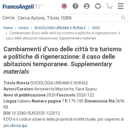
Menu
Cerca:
Main content
Home
riviste
SOCIOLOGIA URBANA E RURALE
2020
Cambiamenti d’uso delle città tra turismo e politiche di rigenerazione: il
caso delle abitazioni temporanee.
Supplementary materials
Cambiamenti d’uso delle città tra turismo
e politiche di rigenerazione: il caso delle
abitazioni temporanee.
Supplementary
materials
Titolo Rivista
SOCIOLOGIA URBANA E RURALE
Autori/Curatori
Antonietta Mazzette, Sara Spanu
Anno di pubblicazione
2020
Fascicolo
2020/122
Lingua
Italiano
Numero pagine
7
P.
179-185
Dimensione file
3696
KB
DOI
10.3280/SUR2020-122012
Il DOI è il codice a barre della proprietà intellettuale: per saperne di
più
clicca qui