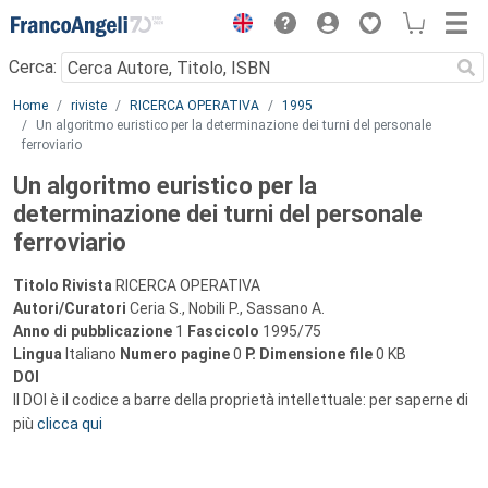
Menu
Cerca:
Main content
Home
riviste
RICERCA OPERATIVA
1995
Un algoritmo euristico per la determinazione dei turni del personale
ferroviario
Un algoritmo euristico per la
determinazione dei turni del personale
ferroviario
Titolo Rivista
RICERCA OPERATIVA
Autori/Curatori
Ceria S., Nobili P., Sassano A.
Anno di pubblicazione
1
Fascicolo
1995/75
Lingua
Italiano
Numero pagine
0
P.
Dimensione file
0 KB
DOI
Il DOI è il codice a barre della proprietà intellettuale: per saperne di
più
clicca qui