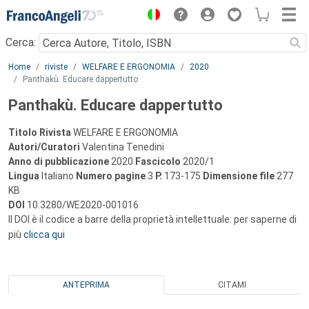
Menu
Cerca:
Main content
Home
riviste
WELFARE E ERGONOMIA
2020
Panthakù. Educare dappertutto
Panthakù. Educare dappertutto
Titolo Rivista
WELFARE E ERGONOMIA
Autori/Curatori
Valentina Tenedini
Anno di pubblicazione
2020
Fascicolo
2020/1
Lingua
Italiano
Numero pagine
3
P.
173-175
Dimensione file
277
KB
DOI
10.3280/WE2020-001016
Il DOI è il codice a barre della proprietà intellettuale: per saperne di
più
clicca qui
ANTEPRIMA
CITAMI