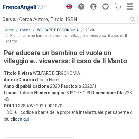
Menu
Cerca:
Main content
Home
riviste
WELFARE E ERGONOMIA
2020
Per educare un bambino ci vuole un villaggio e.. viceversa: il caso de Il
Manto
Per educare un bambino ci vuole un
villaggio e.. viceversa: il caso de Il Manto
Titolo Rivista
WELFARE E ERGONOMIA
Autori/Curatori
Paolo Nardi
Anno di pubblicazione
2020
Fascicolo
2020/1
Lingua
Italiano
Numero pagine
3
P.
197-199
Dimensione file
228
KB
DOI
10.3280/WE2020-001020
Il DOI è il codice a barre della proprietà intellettuale: per saperne di
più
clicca qui