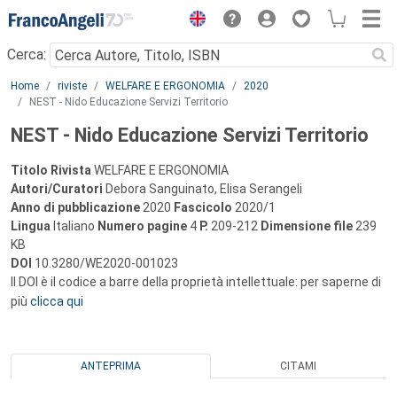
Menu
Cerca:
Main content
Home
riviste
WELFARE E ERGONOMIA
2020
NEST - Nido Educazione Servizi Territorio
NEST - Nido Educazione Servizi Territorio
Titolo Rivista
WELFARE E ERGONOMIA
Autori/Curatori
Debora Sanguinato, Elisa Serangeli
Anno di pubblicazione
2020
Fascicolo
2020/1
Lingua
Italiano
Numero pagine
4
P.
209-212
Dimensione file
239
KB
DOI
10.3280/WE2020-001023
Il DOI è il codice a barre della proprietà intellettuale: per saperne di
più
clicca qui
ANTEPRIMA
CITAMI