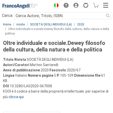
Menu
Cerca:
Main content
Home
riviste
SOCIETÀ DEGLI INDIVIDUI (LA)
2020
Oltre individuale e sociale.Dewey filosofo della cultura, della natura e della
politica
Oltre individuale e sociale.Dewey filosofo
della cultura, della natura e della politica
Titolo Rivista
SOCIETÀ DEGLI INDIVIDUI (LA)
Autori/Curatori
Matteo Santarelli
Anno di pubblicazione
2020
Fascicolo
2020/67
Lingua
Italiano
Numero pagine
5
P.
105-109
Dimensione file
61
KB
DOI
10.3280/LAS2020-067008
Il DOI è il codice a barre della proprietà intellettuale: per saperne di
più
clicca qui