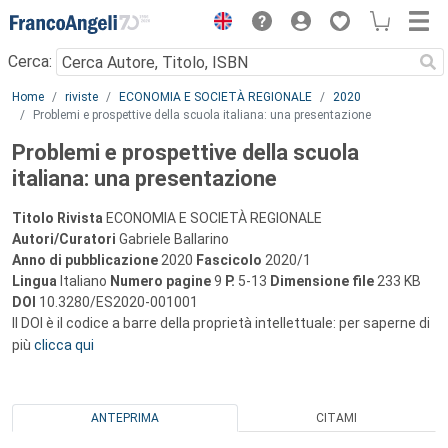
Menu
Cerca:
Main content
Home
riviste
ECONOMIA E SOCIETÀ REGIONALE
2020
Problemi e prospettive della scuola italiana: una presentazione
Problemi e prospettive della scuola
italiana: una presentazione
Titolo Rivista
ECONOMIA E SOCIETÀ REGIONALE
Autori/Curatori
Gabriele Ballarino
Anno di pubblicazione
2020
Fascicolo
2020/1
Lingua
Italiano
Numero pagine
9
P.
5-13
Dimensione file
233 KB
DOI
10.3280/ES2020-001001
Il DOI è il codice a barre della proprietà intellettuale: per saperne di
più
clicca qui
ANTEPRIMA
CITAMI