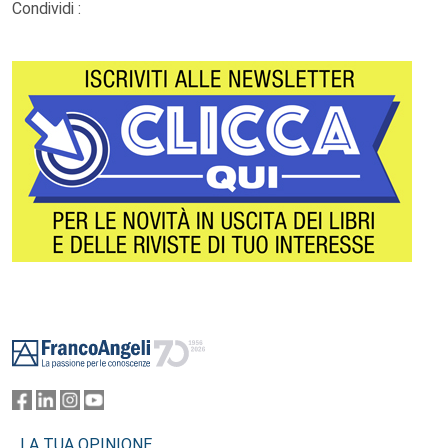
Condividi :
Footer
LA TUA OPINIONE