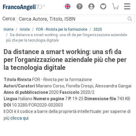
Menu
Cerca:
Main content
Home
riviste
FOR - Rivista per la formazione
2020
Da distance a smart working: una sfi da per l’organizzazione aziendale
più che per la tecnologia digitale
Da distance a smart working: una sfi da
per l’organizzazione aziendale più che per
la tecnologia digitale
Titolo Rivista
FOR - Rivista per la formazione
Autori/Curatori
Mariano Corso, Fiorella Crespi, Alessandra Gangai
Anno di pubblicazione
2020
Fascicolo
2020/2
Lingua
Italiano
Numero pagine
7
P.
19-25
Dimensione file
743 KB
DOI
10.3280/FOR2020-002003
Il DOI è il codice a barre della proprietà intellettuale: per saperne di
più
clicca qui