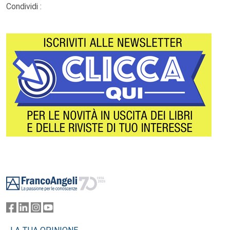
Condividi :
Footer