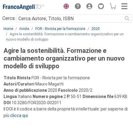
Menu
Cerca:
Main content
Home
riviste
FOR - Rivista per la formazione
2020
Agire la sostenibilità. Formazione e cambiamento organizzativo per un
nuovo modello di sviluppo
Agire la sostenibilità. Formazione e
cambiamento organizzativo per un nuovo
modello di sviluppo
Titolo Rivista
FOR - Rivista per la formazione
Autori/Curatori
Mauro Magatti
Anno di pubblicazione
2020
Fascicolo
2020/2
Lingua
Italiano
Numero pagine
2
P.
50-51
Dimensione file
639 KB
DOI
10.3280/FOR2020-002011
Il DOI è il codice a barre della proprietà intellettuale: per saperne di
più
clicca qui