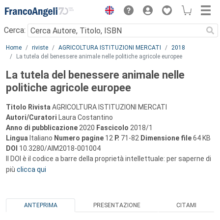
Menu
Cerca:
Main content
Home
riviste
AGRICOLTURA ISTITUZIONI MERCATI
2018
La tutela del benessere animale nelle politiche agricole europee
La tutela del benessere animale nelle
politiche agricole europee
Titolo Rivista
AGRICOLTURA ISTITUZIONI MERCATI
Autori/Curatori
Laura Costantino
Anno di pubblicazione
2020
Fascicolo
2018/1
Lingua
Italiano
Numero pagine
12
P.
71-82
Dimensione file
64 KB
DOI
10.3280/AIM2018-001004
Il DOI è il codice a barre della proprietà intellettuale: per saperne di
più
clicca qui
ANTEPRIMA
PRESENTAZIONE
CITAMI