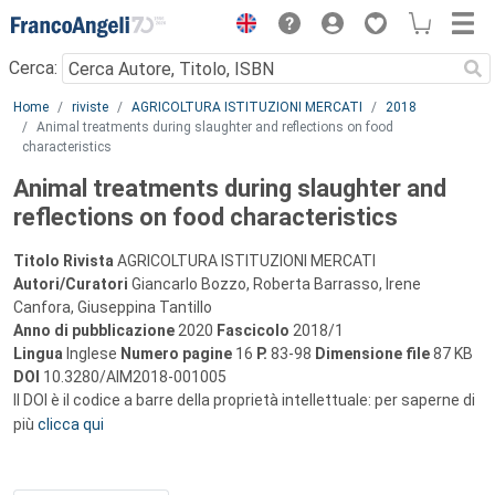
Menu
Cerca:
Main content
Home
riviste
AGRICOLTURA ISTITUZIONI MERCATI
2018
Animal treatments during slaughter and reflections on food
characteristics
Animal treatments during slaughter and
reflections on food characteristics
Titolo Rivista
AGRICOLTURA ISTITUZIONI MERCATI
Autori/Curatori
Giancarlo Bozzo, Roberta Barrasso, Irene
Canfora, Giuseppina Tantillo
Anno di pubblicazione
2020
Fascicolo
2018/1
Lingua
Inglese
Numero pagine
16
P.
83-98
Dimensione file
87 KB
DOI
10.3280/AIM2018-001005
Il DOI è il codice a barre della proprietà intellettuale: per saperne di
più
clicca qui